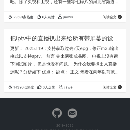
吧。除了央视和卫视，还有一些零七碎八的河北省频道。
无港澳台海外频道数据！ epg示例地址 项目文件地址 注
意
29691点热度
6人点赞
jiawei
阅读全文
把iptv中的直播扒出来给所有带屏幕的设备
用
更新： 2025.1.19：支持获取过去7天epg，修正m3u输出
格式以支持aptv。 前言 先来两张成品图。 电视上没有留
下测试图片， 但是也没有问题。 为什么我要扒出来直播
源呢？分析如下 优点： 缺点： 正文 笔者在两年以前就已
经完成了模拟iptv，那时的iptv线路认证是ipoe 账号密码
认证，不需要带Option60。当时做完之后发现直播流的
14390点热度
6人点赞
jiawei
阅读全文
码率太高， 没法使用，便搁置了。几个月前群友在群里
发iptv的直播源地址，交谈之后知悉是通过udpxy代理转
发了udp数据包，这种方法可以盒子和电视同时使用。但
是一些地…
2019-2025