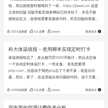
钮，所以按钮暂时都堆到了一块... https://jiawei.xin 这是
之前的旧版 旧版导航页很多网站已经关站了，并且不能
按钮自定义，改按钮需要直接改代码，并且旧版的美观性
也是一个问题，所以综上，决定设计一个新的导航页，需
要满足以下要求 部分功能已经实现
2633点热度
0人点赞
jiawei
阅读全文
科大体温填报 - 使用脚本实现定时打卡
体温填报给忘了，差点被罚写1000字检讨，所以决定做
一个自动定时体温打卡，一劳永逸。 首先想要用
php+curl，但是由于我把php忘了个差不多，老是出问
题，所以，算了... 在这里贴出有问题的代码... 这个方案废
了，不是全自动的，所以上第二种。 我平时经常用
postman，很多人知道postman，但是不知道他的好兄弟
4499点热度
0人点赞
jiawei
阅读全文
newman。 Newman 是 Postman 推出的一个 nodejs
库，直接来说就是 Postman 的json文件可以在命令行执
宿舍里的空调计费电表分析