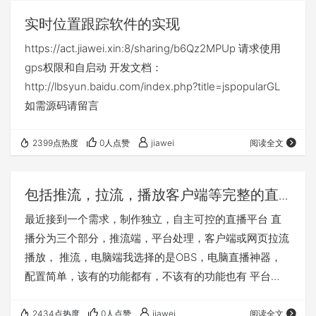
到...不过想想，谁会用这垃圾玩意呢？ 开始之前，你需要
实时位置跟踪软件的实现
一台群晖，黑的…
https://act.jiawei.xin:8/sharing/b6Qz2MPUp 请求使用
gps权限和自启动 开发文档：
http://lbsyun.baidu.com/index.php?title=jspopularGL
如需源码请留言
2399点热度
0人点赞
jiawei
阅读全文
包括推流，拉流，播放客户端等完整的直
播解决方案
最近接到一个需求，制作独立，自主可控的直播平台 直
播分为三个部分，推流端，平台处理，客户端或网页拉流
播放， 推流，电脑端我选择的是OBS，电脑直播神器，
配置简单，该有的功能都有，不该有的功能也有 平台
端，选择的是现成的方案，Node-Media-Server 在这里
贴出地址 https://github.com/illuspas/Node-Media-
2434点热度
0人点赞
jiawei
阅读全文