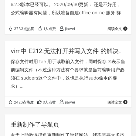
6.2.3版本已经可以。 2020/09/30更新： 还是不好用，
公式编辑器有问题，所以准备自建office online 服务 群晖
针对 office文件，提供了google docs和office online在
线预览，但是国内这两个一个没法用，另一个很慢，我是
3733点热度
1人点赞
jiawei
阅读全文
没有调用成功过。所以决定改api调用地址。 更
改/usr/syno/synoman/webman/modules/FileBrowser/
vim中 E212:无法打开并写入文件 的解决办
下…
法
保存文件时用 tee 用于读取输入文件，同时保存 %表示当
前编辑文件（不过这种方法有个要求就是当前编辑用户必
须在 sudoers这个文件中，这也是执行sudo命令的要
求）
https://blog.csdn.net/jilitojeek/article/details/17169007
2426点热度
0人点赞
jiawei
阅读全文
重新制作了导航页
今天上助教课摸鱼重新制作了导航网站，我不需要太多按