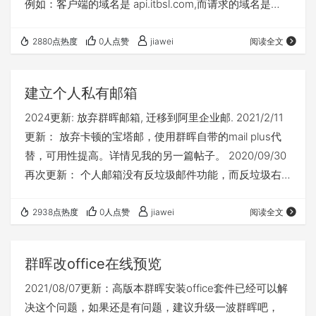
例如：客户端的域名是 api.itbsl.com,而请求的域名是
www.itbsl.com如果直接使用ajax访问，会有以下错误:
XMLHttpRequest cannot
2880点热度
0人点赞
jiawei
阅读全文
load http://www.itbsl.com/server.php. No 'A…
建立个人私有邮箱
2024更新: 放弃群晖邮箱, 迁移到阿里企业邮. 2021/2/11
更新： 放弃卡顿的宝塔邮，使用群晖自带的mail plus代
替，可用性提高。详情见我的另一篇帖子。 2020/09/30
再次更新： 个人邮箱没有反垃圾邮件功能，而反垃圾右
键网关几乎都收费，宝塔反垃圾插件需要双核服务器，微
微尴尬。暂时搁置 建立个人私有邮箱，放弃使用腾讯企
2938点热度
0人点赞
jiawei
阅读全文
业邮。 安装宝塔面板后，使用宝塔邮局，之后绑定域
名，根据提示设置域名解析即可。
群晖改office在线预览
2021/08/07更新：高版本群晖安装office套件已经可以解
决这个问题，如果还是有问题，建议升级一波群晖吧，