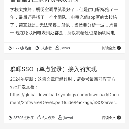
行的插件。 Newman 可以方便地运行和测试集合，
学校太拉跨，明明空调早就装好了，但是供电招标拖了一
并用…
年，最后还是招了一个小团队... 电费充值app写的太拉跨
了，简直就是...无法形容... 所以，当然要分析一波... 周目
一 现在物联网电表到处都是，所以我猜这也是物联网电
表，但是，这破电表居然会发射wifi信号，我傻了。 厂家
绝对不会徒增一个无线模块的，并且电费下发到电表需要
3221点热度
1人点赞
jiawei
阅读全文
连接到电表发出的无线信号才能下发。到这里，其实思路
已经很清楚了。 但是还是得验证一波，所以来一波抓
群晖SSO（单点登录）接入的实现
包，抓包软件是Fiddler 4，测试软件是postman（吹
2024年更新：这篇文章已经过时，请参考最新群晖官方
爆）。 最后比较魔幻的一个链接…
sso开发文档：
https://global.download.synology.com/download/Docu
ment/Software/DeveloperGuide/Package/SSOServer/A
ll/enu/Synology_SSO_API_Guide.pdf 群晖的开发文档有
点坑。要想在DSM（群晖操作系统）设置单点登录服务
28796点热度
6人点赞
jiawei
阅读全文
器，必须开启机器的LDAP。这点在开发文档中完全没提